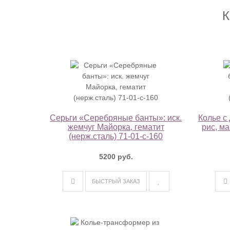
К
Серьги «Серебряные банты»: иск.
Колье с
жемчуг Майорка, гематит
рис, ма
(нерж.сталь) 71-01-с-160
5200 руб.
БЫСТРЫЙ ЗАКАЗ