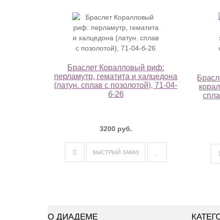
Браслет Коралловый риф:
перламутр, гематита и халцедона
Брасл
(латун. сплав с позолотой), 71-04-
корал
б-26
спла
3200 руб.
БЫСТРЫЙ ЗАКАЗ
О ДИАДЕМЕ
КАТЕГ