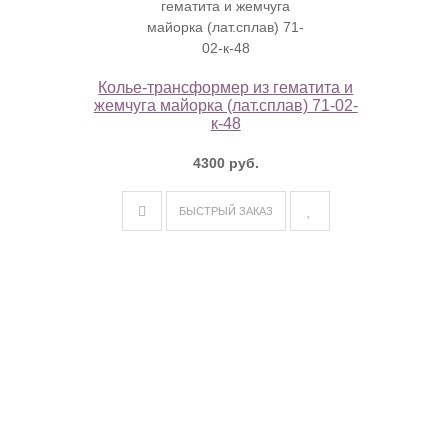
Колье-трансформер из гематита и
жемчуга майорка (лат.сплав) 71-02-
к-48
4300 руб.
БЫСТРЫЙ ЗАКАЗ