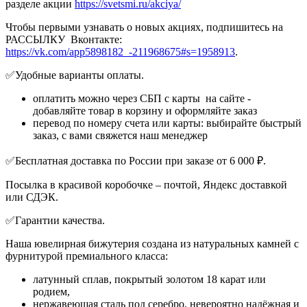
разделе акции
https://svetsmi.ru/akciya/
Чтобы первыми узнавать о новых акциях, подпишитесь на
РАССЫЛКУ Вконтакте:
https://vk.com/app5898182_-211968675#s=1958913
.
✅Удобные варианты оплаты.
оплатить можно через СБП с карты на сайте -
добавляйте товар в корзину и оформляйте заказ
перевод по номеру счета или карты: выбирайте быстрый
заказ, с вами свяжется наш менеджер
✅Бесплатная доставка по России при заказе от 6 000 ₽.
Посылка в красивой коробочке – почтой, Яндекс доставкой
или СДЭК.
✅Гарантии качества.
Наша ювелирная бижутерия создана из натуральных камней с
фурнитурой премиального класса:
латунный сплав, покрытый золотом 18 карат или
родием,
нержавеющая сталь под серебро, невероятно надёжная и