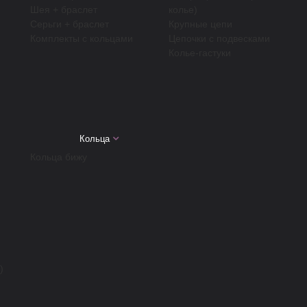
Шея + браслет
колье)
Серьги + браслет
Крупные цепи
Комплекты с кольцами
Цепочки с подвесками
Колье-гастуки
Кольца
Кольца бижу
)