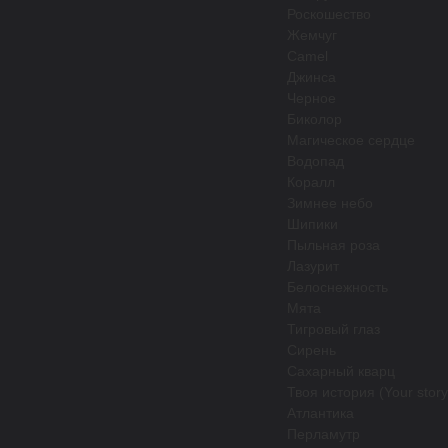
Роскошество
Жемчуг
Camel
Джинса
Черное
Биколор
Магическое сердце
Водопад
Коралл
Зимнее небо
Шипики
Пыльная роза
Лазурит
Белоснежность
Мята
Тигровый глаз
Сирень
Сахарный кварц
Твоя история (Your story
Атлантика
Перламутр