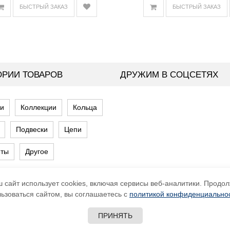
БЫСТРЫЙ ЗАКАЗ
БЫСТРЫЙ ЗАКАЗ
ОРИИ ТОВАРОВ
ДРУЖИМ В СОЦСЕТЯХ
и
Коллекции
Кольца
Подвески
Цепи
еты
Другое
 сайт использует cookies, включая сервисы веб-аналитики. Продо
ьзоваться сайтом, вы соглашаетесь с
политикой конфиденциально
нформационный характер и не является публичной офертой, опред
Условия Соглашения
|
Политика конфиденциальности
ПРИНЯТЬ
Telegram запрещенны на территории России в связи с осуществлен