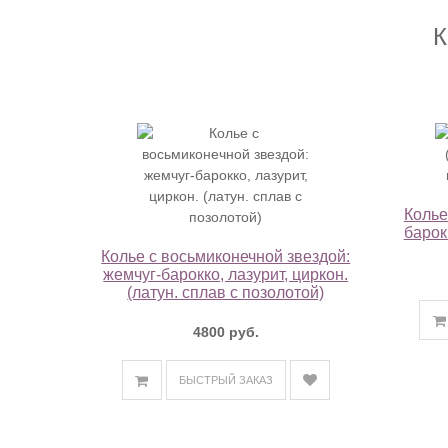
К
Колье
барок
Колье с восьмиконечной звездой:
жемчуг-барокко, лазурит, циркон.
(латун. сплав с позолотой)
4800 руб.
БЫСТРЫЙ ЗАКАЗ