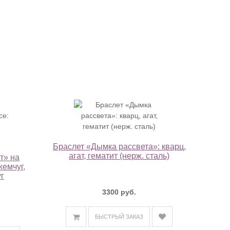
Браслет «Дымка рассвета»: кварц,
агат, гематит (нерж. сталь)
т» на
жемчуг,
уг
3300 руб.
БЫСТРЫЙ ЗАКАЗ