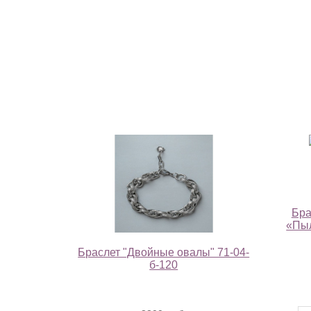
Бра
«Пыл
Браслет "Двойные овалы" 71-04-
б-120