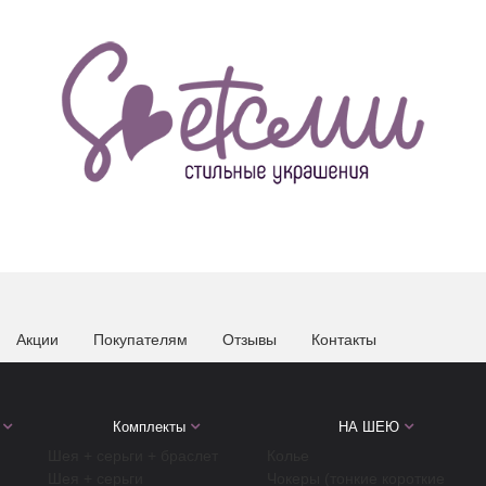
Акции
Покупателям
Отзывы
Контакты
Комплекты
НА ШЕЮ
Шея + серьги + браслет
Колье
Шея + серьги
Чокеры (тонкие короткие