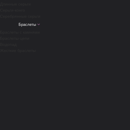
Длинные серьги
Серьги-конго
Серебрянные серьги
Браслеты
Браслеты с камнями
Браслеты-цепи
Водопад
Жесткие браслеты