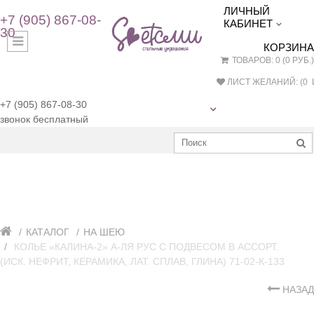
ЛИЧНЫЙ
+7 (905) 867-08-
КАБИНЕТ
30
КОРЗИНА
ТОВАРОВ: 0 (0 РУБ.)
ЛИСТ ЖЕЛАНИЙ: (
0
Ш
+7 (905) 867-08-30
звонок бесплатный
КАТАЛОГ
НА ШЕЮ
КОЛЬЕ «КАЛИНА-2» А-ЛЯ РУС С ПОДВЕСОМ В АССОРТ.
(ИСК. НЕФРИТ, КЕРАМИКА, ЛАТ. СПЛАВ, ГЛИНА) 71-02-К-133
НАЗАД