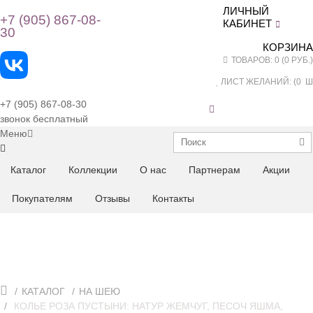
ЛИЧНЫЙ
+7 (905) 867-08-
КАБИНЕТ
30
КОРЗИНА
ТОВАРОВ: 0 (0 РУБ.)
ЛИСТ ЖЕЛАНИЙ: (
0
ШТ
+7 (905) 867-08-30
звонок бесплатный
Меню
Каталог
Коллекции
О нас
Партнерам
Акции
Покупателям
Отзывы
Контакты
КАТАЛОГ
НА ШЕЮ
КОЛЬЕ РОЗА ПУСТЫНИ: НАТУР ЖЕМЧУГ, ПЕСОЧ ЯШМА,