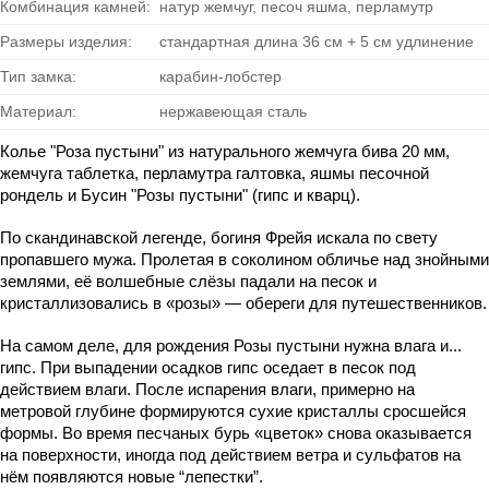
Комбинация камней:
натур жемчуг, песоч яшма, перламутр
Размеры изделия:
стандартная длина 36 см + 5 см удлинение
Тип замка:
карабин-лобстер
Материал:
нержавеющая сталь
Колье "Роза пустыни" из натурального жемчуга бива 20 мм, 
жемчуга таблетка, перламутра галтовка, яшмы песочной 
рондель и Бусин "Розы пустыни" (гипс и кварц).
По скандинавской легенде, богиня Фрейя искала по свету 
пропавшего мужа. Пролетая в соколином обличье над знойными 
землями, её волшебные слёзы падали на песок и 
кристаллизовались в «розы» — обереги для путешественников.
На самом деле, для рождения Розы пустыни нужна влага и... 
гипс. При выпадении осадков гипс оседает в песок под 
действием влаги. После испарения влаги, примерно на 
метровой глубине формируются сухие кристаллы сросшейся 
формы. Во время песчаных бурь «цветок» снова оказывается 
на поверхности, иногда под действием ветра и сульфатов на 
нём появляются новые “лепестки”.