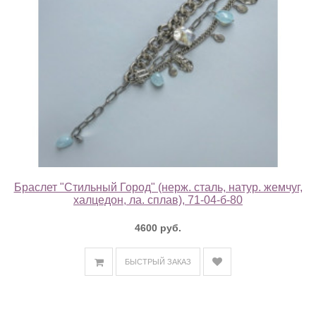
Браслет "Стильный Город" (нерж. сталь, натур. жемчуг,
халцедон, ла. сплав), 71-04-б-80
4600 руб.
БЫСТРЫЙ ЗАКАЗ